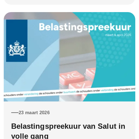
Taal (CBCT). Het certificaat is deze week feestelijk
onthuld door wethouder Hannie Rohaan. Met dit
certificaat laat het DigiTaalhuis zien dat de kwaliteit
goed op orde is en dat je kunt rekenen op goede
ondersteuning
23 maart 2026
Belastingspreekuur van Salut in
volle gang