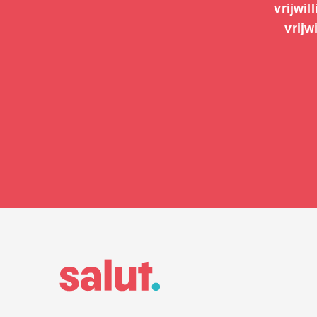
vrijwil
vrijw