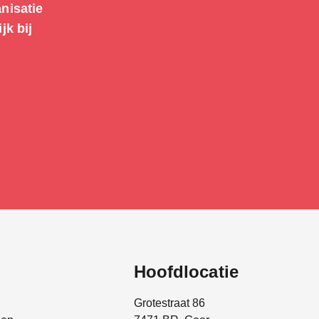
anisatie
jk bij
Hoofdlocatie
Grotestraat 86