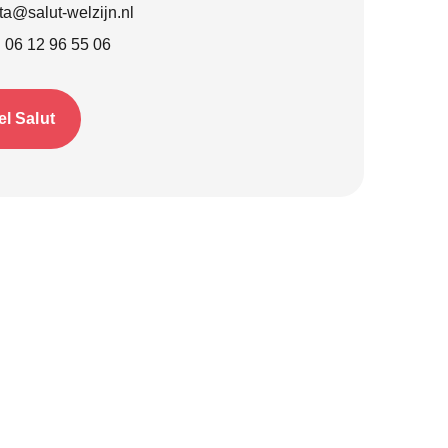
ita@salut-welzijn.nl
:
06 12 96 55 06
el Salut