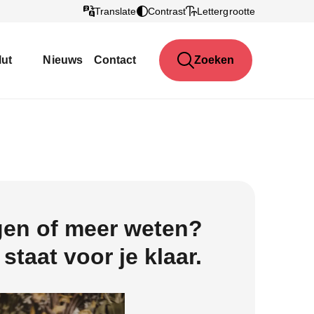
Translate
Contrast
Lettergrootte
lut
Nieuws
Contact
Zoeken
gen of meer weten?
 staat voor je klaar.