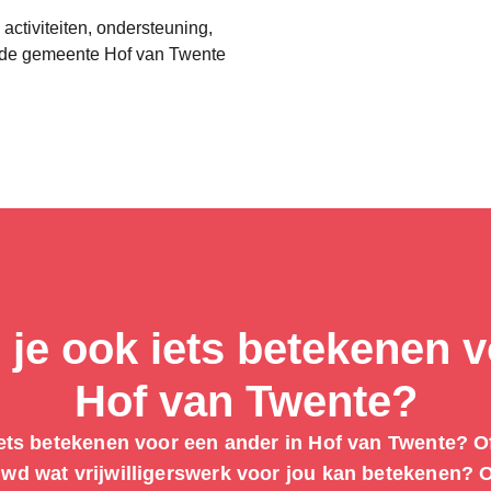
 activiteiten, ondersteuning,
n de gemeente Hof van Twente
 je ook iets betekenen 
Hof van Twente?
iets betekenen voor een ander in Hof van Twente? O
wd wat vrijwilligerswerk voor jou kan betekenen? O