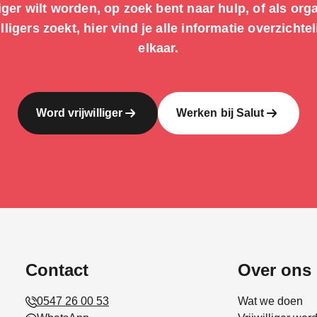
liger wilt worden, op zoek bent naar hulp, of als org
illigers zoekt, hier vind je alle informatie overzichteli
elkaar.
Word vrijwilliger
Werken bij Salut
Contact
Over ons
0547 26 00 53
Wat we doen