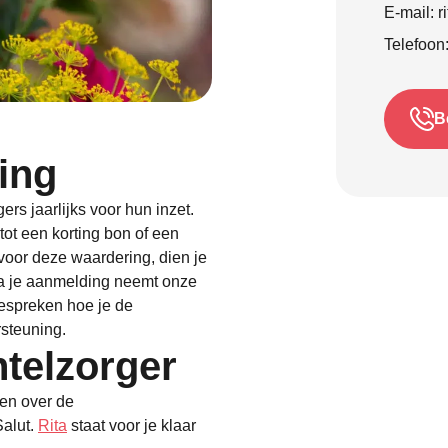
E-mail:
r
Telefoon
B
ing
s jaarlijks voor hun inzet.
ot een korting bon of een
oor deze waardering, dien je
 Na je aanmelding neemt onze
bespreken hoe je de
rsteuning.
telzorger
gen over de
alut.
Rita
staat voor je klaar