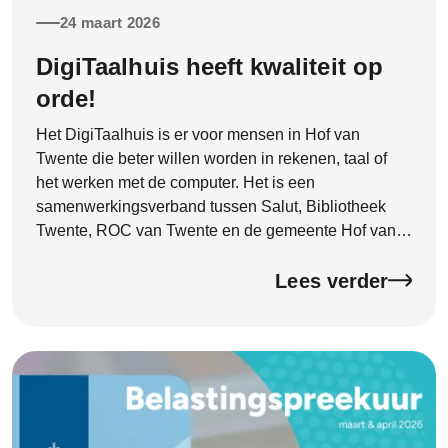
24 maart 2026
DigiTaalhuis heeft kwaliteit op
orde!
Het DigiTaalhuis is er voor mensen in Hof van
Twente die beter willen worden in rekenen, taal of
het werken met de computer. Het is een
samenwerkingsverband tussen Salut, Bibliotheek
Twente, ROC van Twente en de gemeente Hof van
Twente. Begin 2026 heeft het DigiTaalhuis een
officieel kwaliteitscertificaat ontvangen van de
Lees verder
Certificeringsorganisatie Bibliotheekwerk, Cultuur en
Taal (CBCT). Het certificaat is deze week feestelijk
onthuld door wethouder Hannie Rohaan. Met dit
certificaat laat het DigiTaalhuis zien dat de kwaliteit
goed op orde is en dat je kunt rekenen op goede
ondersteuning