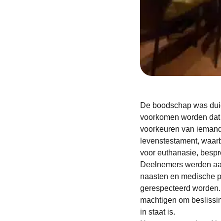
De boodschap was duide
voorkomen worden dat 
voorkeuren van iemand
levenstestament, waar
voor euthanasie, besp
Deelnemers werden aan
naasten en medische pr
gerespecteerd worden.
machtigen om beslissin
in staat is.