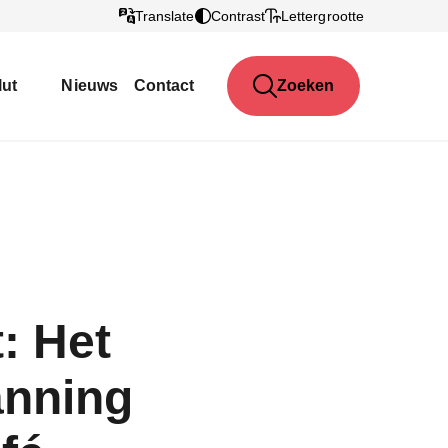
Translate
Contrast
Lettergrootte
lut
Nieuws
Contact
Zoeken
: Het
anning