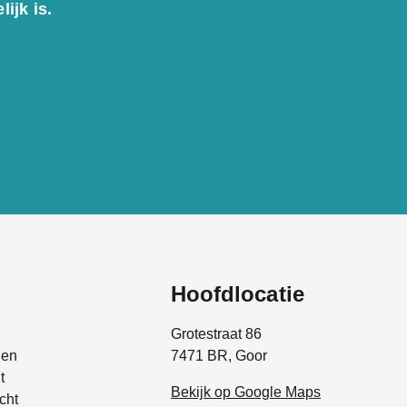
ijk is.
Hoofdlocatie
Grotestraat 86
den
7471 BR, Goor
t
Bekijk op Google Maps
cht