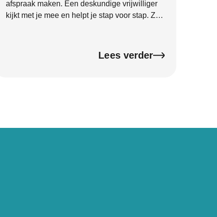
afspraak maken. Een deskundige vrijwilliger
kijkt met je mee en helpt je stap voor stap. Zo
weet je zeker dat je aangifte goed en
compleet wordt ingevuld. Dat geeft rust en
voorkomt fouten.
Lees verder