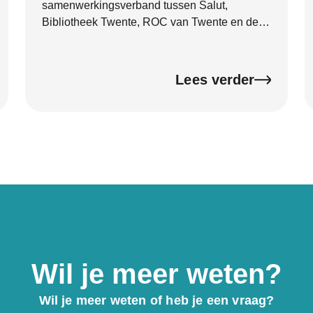
samenwerkingsverband tussen Salut,
Bibliotheek Twente, ROC van Twente en de
gemeente Hof van Twente. Begin 2026 heeft
het DigiTaalhuis een officieel
kwaliteitscertificaat ontvangen van de
Lees verder
Certificeringsorganisatie Bibliotheekwerk,
Cultuur en Taal (CBCT). Het certificaat is deze
week feestelijk onthuld door wethouder
Hannie Rohaan. Met dit certificaat laat het
DigiTaalhuis zien dat de kwaliteit goed op
orde is en dat je kunt rekenen op goede
ondersteuning
Wil je meer weten?
Wil je meer weten of heb je een vraag?