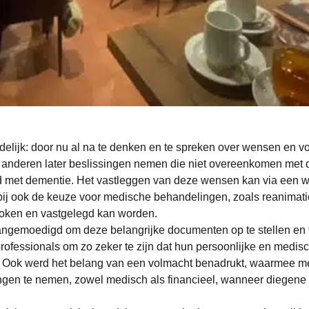
lijk: door nu al na te denken en te spreken over wensen en v
anderen later beslissingen nemen die niet overeenkomen met d
 met dementie. Het vastleggen van deze wensen kan via een wi
bij ook de keuze voor medische behandelingen, zoals reanima
roken en vastgelegd kan worden.
gemoedigd om deze belangrijke documenten op te stellen en 
ofessionals om zo zeker te zijn dat hun persoonlijke en medi
 Ook werd het belang van een volmacht benadrukt, waarmee 
gen te nemen, zowel medisch als financieel, wanneer diegene d