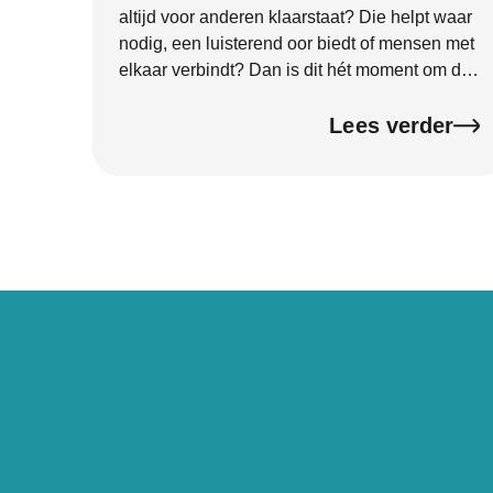
altijd voor anderen klaarstaat? Die helpt waar
nodig, een luisterend oor biedt of mensen met
elkaar verbindt? Dan is dit hét moment om die
buur in het zonnetje te zetten. Goede buren
zijn onmisbaar. Ze zorgen voor een […]
Lees verder