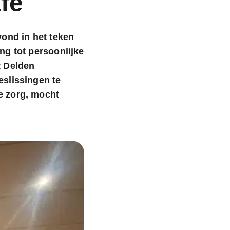
fé
vond in het teken
ng tot persoonlijke
t Delden
eslissingen te
e zorg, mocht