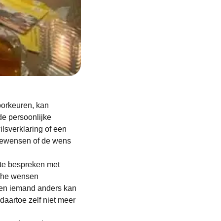
oorkeuren, kan
e persoonlijke
lsverklaring of een
tiewensen of de wens
te bespreken met
sche wensen
men iemand anders kan
aartoe zelf niet meer