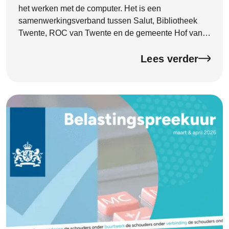
het werken met de computer. Het is een
samenwerkingsverband tussen Salut, Bibliotheek
Twente, ROC van Twente en de gemeente Hof van
Twente. Begin 2026 heeft het DigiTaalhuis een
officieel kwaliteitscertificaat ontvangen van de
Lees verder
Certificeringsorganisatie Bibliotheekwerk, Cultuur en
Taal (CBCT). Het certificaat is deze week feestelijk
onthuld door wethouder Hannie Rohaan. Met dit
certificaat laat het DigiTaalhuis zien dat de kwaliteit
goed op orde is en dat je kunt rekenen op goede
ondersteuning