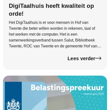
DigiTaalhuis heeft kwaliteit op
orde!
Het DigiTaalhuis is er voor mensen in Hof van
Twente die beter willen worden in rekenen, taal of
het werken met de computer. Het is een
samenwerkingsverband tussen Salut, Bibliotheek
Twente, ROC van Twente en de gemeente Hof van
Twente. Begin 2026 heeft het DigiTaalhuis een
officieel kwaliteitscertificaat ontvangen van de
Lees verder
Certificeringsorganisatie Bibliotheekwerk, Cultuur en
Taal (CBCT). Het certificaat is deze week feestelijk
onthuld door wethouder Hannie Rohaan. Met dit
certificaat laat het DigiTaalhuis zien dat de kwaliteit
goed op orde is en dat je kunt rekenen op goede
ondersteuning