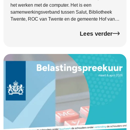
het werken met de computer. Het is een
samenwerkingsverband tussen Salut, Bibliotheek
Twente, ROC van Twente en de gemeente Hof van
Twente. Begin 2026 heeft het DigiTaalhuis een
officieel kwaliteitscertificaat ontvangen van de
Lees verder
Certificeringsorganisatie Bibliotheekwerk, Cultuur en
Taal (CBCT). Het certificaat is deze week feestelijk
onthuld door wethouder Hannie Rohaan. Met dit
certificaat laat het DigiTaalhuis zien dat de kwaliteit
goed op orde is en dat je kunt rekenen op goede
ondersteuning