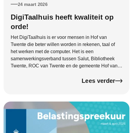
24 maart 2026
DigiTaalhuis heeft kwaliteit op
orde!
Het DigiTaalhuis is er voor mensen in Hof van
Twente die beter willen worden in rekenen, taal of
het werken met de computer. Het is een
samenwerkingsverband tussen Salut, Bibliotheek
Twente, ROC van Twente en de gemeente Hof van
Twente. Begin 2026 heeft het DigiTaalhuis een
officieel kwaliteitscertificaat ontvangen van de
Lees verder
Certificeringsorganisatie Bibliotheekwerk, Cultuur en
Taal (CBCT). Het certificaat is deze week feestelijk
onthuld door wethouder Hannie Rohaan. Met dit
certificaat laat het DigiTaalhuis zien dat de kwaliteit
goed op orde is en dat je kunt rekenen op goede
ondersteuning