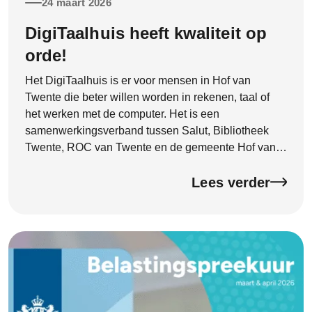
24 maart 2026
DigiTaalhuis heeft kwaliteit op
orde!
Het DigiTaalhuis is er voor mensen in Hof van
Twente die beter willen worden in rekenen, taal of
het werken met de computer. Het is een
samenwerkingsverband tussen Salut, Bibliotheek
Twente, ROC van Twente en de gemeente Hof van
Twente. Begin 2026 heeft het DigiTaalhuis een
officieel kwaliteitscertificaat ontvangen van de
Lees verder
Certificeringsorganisatie Bibliotheekwerk, Cultuur en
Taal (CBCT). Het certificaat is deze week feestelijk
onthuld door wethouder Hannie Rohaan. Met dit
certificaat laat het DigiTaalhuis zien dat de kwaliteit
goed op orde is en dat je kunt rekenen op goede
ondersteuning