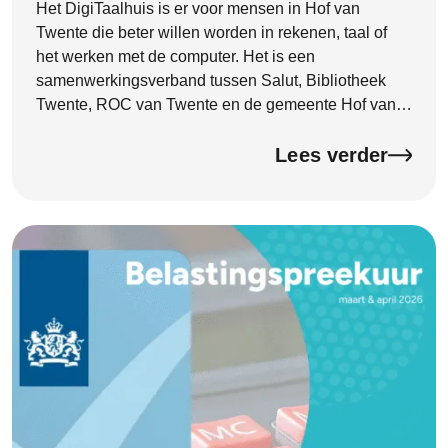
Het DigiTaalhuis is er voor mensen in Hof van
Twente die beter willen worden in rekenen, taal of
het werken met de computer. Het is een
samenwerkingsverband tussen Salut, Bibliotheek
Twente, ROC van Twente en de gemeente Hof van
Twente. Begin 2026 heeft het DigiTaalhuis een
officieel kwaliteitscertificaat ontvangen van de
Lees verder
Certificeringsorganisatie Bibliotheekwerk, Cultuur en
Taal (CBCT). Het certificaat is deze week feestelijk
onthuld door wethouder Hannie Rohaan. Met dit
certificaat laat het DigiTaalhuis zien dat de kwaliteit
goed op orde is en dat je kunt rekenen op goede
ondersteuning